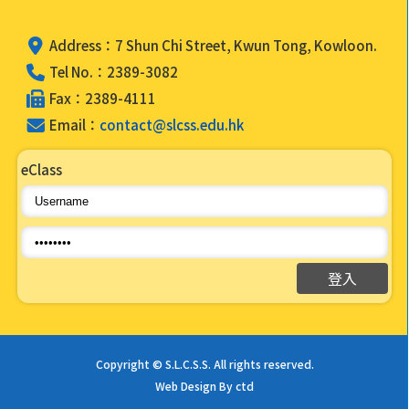
Address：7 Shun Chi Street, Kwun Tong, Kowloon.
Tel No.：2389-3082
Fax：2389-4111
Email：
contact@slcss.edu.hk
eClass
Copyright © S.L.C.S.S. All rights reserved.
Web Design By ctd