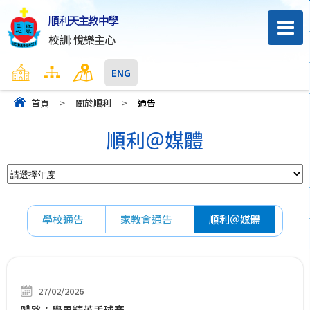
順利天主教中學
校訓: 悅樂主心
主頁
網頁地圖
聯絡我們
ENG
首頁
>
關於順利
>
通告
順利＠媒體
學校通告
家教會通告
順利＠媒體
27/02/2026
體路：學界精英手球賽