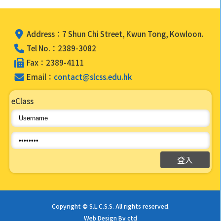
Address：7 Shun Chi Street, Kwun Tong, Kowloon.
Tel No.：2389-3082
Fax：2389-4111
Email：
contact@slcss.edu.hk
eClass
Copyright © S.L.C.S.S. All rights reserved.
Web Design By ctd