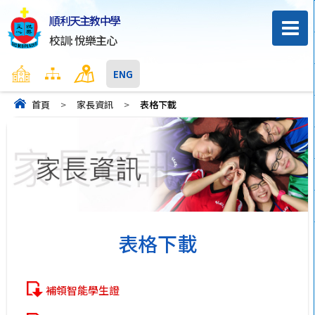
順利天主教中學
校訓: 悅樂主心
主頁
網頁地圖
聯絡我們
ENG
首頁
>
家長資訊
>
表格下載
表格下載
補領智能學生證