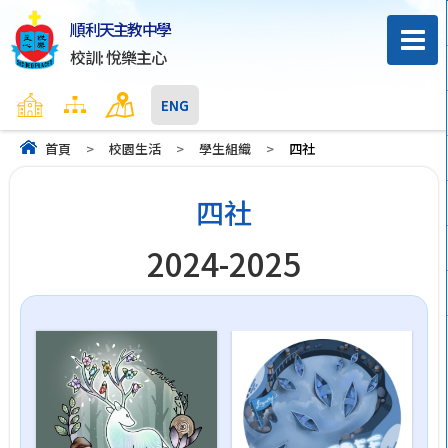
順利天主教中學
校訓: 悅樂主心
主頁
網頁地圖
聯絡我們
ENG
首頁
>
校園生活
>
學生組織
>
四社
四社
2024-2025