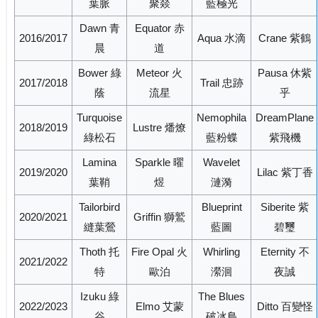
葉脈
聚燚
藍極光
Dawn 青
Equator 赤
2016/2017
Aqua 水滴
Crane 紫鶴
晨
道
Bower 綠
Meteor 火
Pausa 休紫
2017/2018
Trail 忠跡
蔭
流星
乎
Turquoise
Nemophila
DreamPlane
2018/2019
Lustre 燔燎
綠松石
藍粉蝶
紫飛機
Lamina
Sparkle 曜
Wavelet
2019/2020
Lilac 紫丁香
葉鞘
煜
漣漪
Tailorbird
Blueprint
Siberite 紫
2020/2021
Griffin 獅鷲
縫葉鶯
藍圖
碧璽
Thoth 托
Fire Opal 火
Whirling
Eternity 不
2021/2022
特
歐泊
瀠洄
夜誠
Izuku 綠
The Blues
2022/2023
Elmo 艾蒙
Ditto 百變怪
谷
破冰鳥