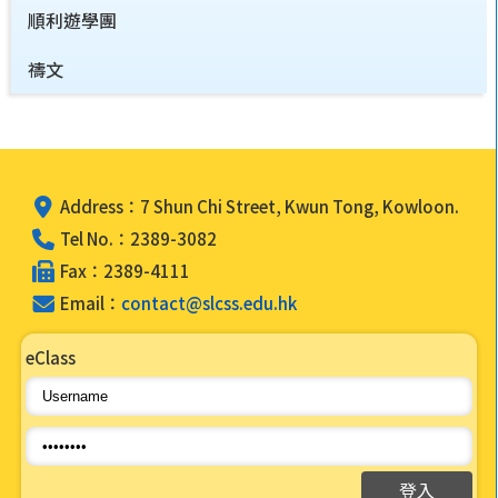
順利遊學團
禱文
Address：7 Shun Chi Street, Kwun Tong, Kowloon.
Tel No.：2389-3082
Fax：2389-4111
Email：
contact@slcss.edu.hk
eClass