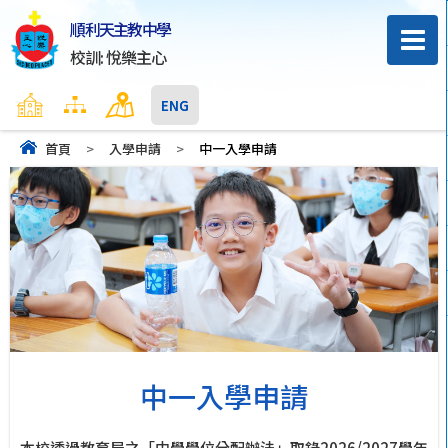
順利天主教中學
校訓: 悅樂主心
主頁
網頁地圖
聯絡我們
ENG
首頁
>
入學申請
>
中一入學申請
中一入學申請
本校透過教育局之「中學學位分配辦法」取錄2026/2027學年