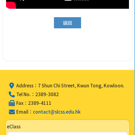
返回
Address：7 Shun Chi Street, Kwun Tong, Kowloon.
Tel No.：2389-3082
Fax：2389-4111
Email：
contact@slcss.edu.hk
eClass