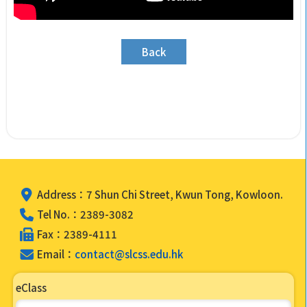
Back
Address：7 Shun Chi Street, Kwun Tong, Kowloon.
Tel No.：2389-3082
Fax：2389-4111
Email：
contact@slcss.edu.hk
eClass