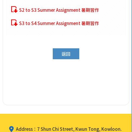
S2 to S3 Summer Assignment 暑期習作
S3 to S4 Summer Assignment 暑期習作
返回
Address：7 Shun Chi Street, Kwun Tong, Kowloon.