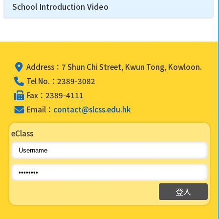
School Introduction Video
Address：7 Shun Chi Street, Kwun Tong, Kowloon.
Tel No.：2389-3082
Fax：2389-4111
Email：
contact@slcss.edu.hk
eClass