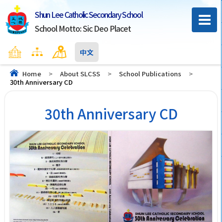
Shun Lee Catholic Secondary School
School Motto: Sic Deo Placet
Home
Sitemap
Contact Us
中文
Home
>
About SLCSS
>
School Publications
>
30th Anniversary CD
30th Anniversary CD