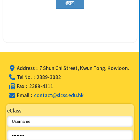
返回
Address：7 Shun Chi Street, Kwun Tong, Kowloon.
Tel No.：2389-3082
Fax：2389-4111
Email：
contact@slcss.edu.hk
eClass