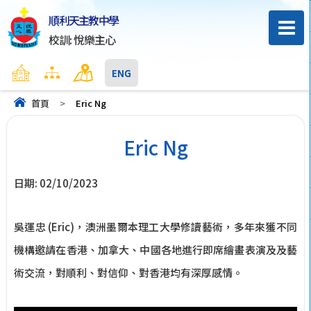
順利天主教中學
校訓: 悅樂主心
主頁
網頁地圖
聯絡我們
ENG
首頁
>
Eric Ng
Eric Ng
日期:
02/10/2023
吳運忠 (Eric)，澳洲墨爾本理工大學修讀藝術，多年來獲不同
機構邀請在香港、加拿大、中國各地進行即席繪畫表演及及藝
術交流，對順利、對信仰、對香港均有深厚感情。