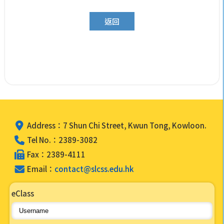
返回
Address：7 Shun Chi Street, Kwun Tong, Kowloon.
Tel No.：2389-3082
Fax：2389-4111
Email：
contact@slcss.edu.hk
eClass