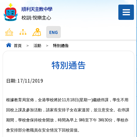
順利天主教中學
校訓: 悅樂主心
主頁
網頁地圖
聯絡我們
ENG
首頁
>
活動
>
特別通告
特別通告
日期:
17/11/2019
根據教育局宣佈，全港學校將於11月18日(星期一)繼續停課，學生不用
回校上課及參加活動，請家長安排子女在家溫習，並注意安全。在停課
期間，學校會保持校舍開放，時間為早上 9時至下午 3時30分，學校亦
會安排部分教職員在安全情況下回校當值。