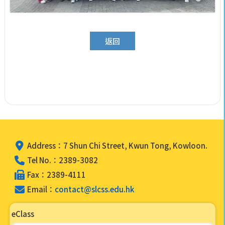
返回
Address：7 Shun Chi Street, Kwun Tong, Kowloon.
Tel No.：2389-3082
Fax：2389-4111
Email：
contact@slcss.edu.hk
eClass