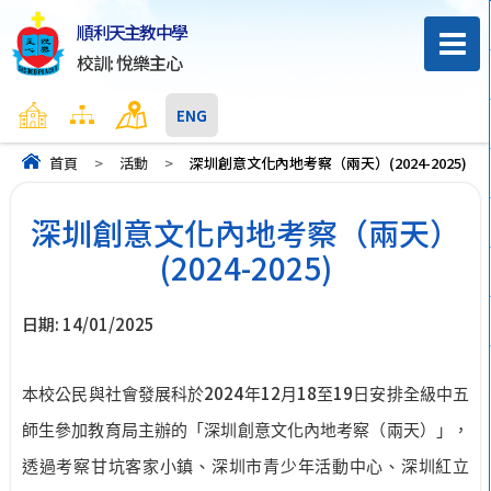
順利天主教中學
校訓: 悅樂主心
主頁
網頁地圖
聯絡我們
ENG
首頁
>
活動
>
深圳創意文化內地考察（兩天）(2024-2025)
深圳創意文化內地考察（兩天）
(2024-2025)
日期:
14/01/2025
2024
12
18
19
本校公民與社會發展科於
年
月
至
日安排全級中五
師生參加教育局主辦的「深圳創意文化內地考察（兩天）」，
透過考察甘坑客家小鎮、深圳市青少年活動中心、深圳紅立