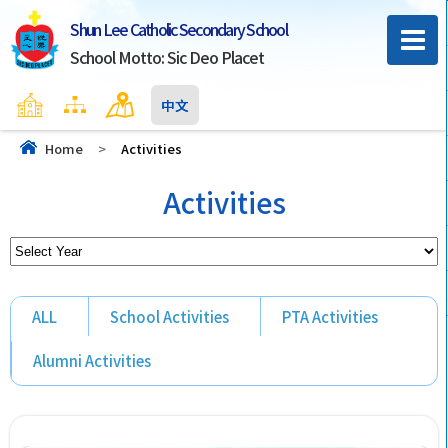
Shun Lee Catholic Secondary School
School Motto: Sic Deo Placet
Home
Sitemap
Contact Us
中文
Home
>
Activities
Activities
ALL
School Activities
PTA Activities
Alumni Activities