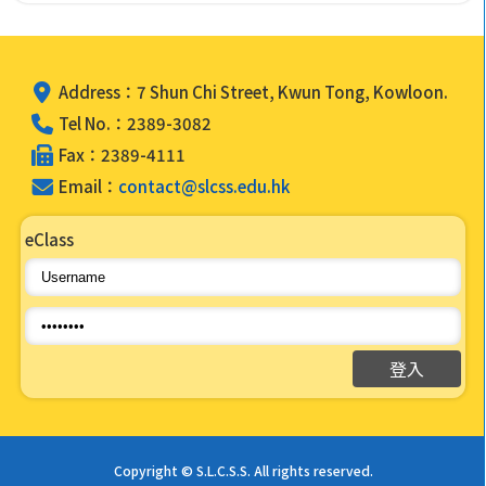
Address：7 Shun Chi Street, Kwun Tong, Kowloon.
Tel No.：2389-3082
Fax：2389-4111
Email：
contact@slcss.edu.hk
eClass
Copyright © S.L.C.S.S. All rights reserved.