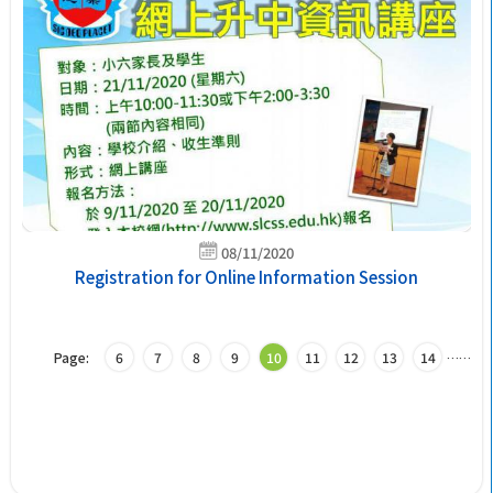
08/11/2020
Registration for Online Information Session
Page:
6
7
8
9
10
11
12
13
14
…
…