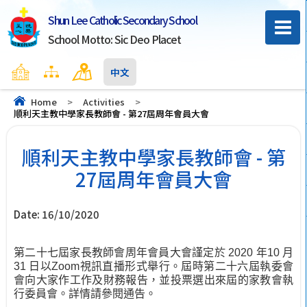
Shun Lee Catholic Secondary School
School Motto: Sic Deo Placet
Home
Sitemap
Contact Us
中文
Home
>
Activities
>
順利天主教中學家長教師會 - 第27屆周年會員大會
順利天主教中學家長教師會 - 第
27屆周年會員大會
Date:
16/10/2020
第二十七屆
家長教師
會周年
會員大會
謹定於
2020
年
10
月
31
日以
Zoom
視訊直播形式舉行。
屆時第二十
六
屆執委會
會向大家
作工作及財務報告
，並投票選
出
來屆的家教會執
行委員會。
詳情請參閱通告。